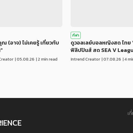
กีฬา
่คุณ (อาจ) ไม่เคยรู้ เกี่ยวกับ
ดูวอลเลย์บอลหญิงสด ไทย 
น"
ฟิลิปปินส์ สด SEA V Leag
Creator
|
05.08.26
| 2 min read
Intrend Creator
|
07.08.26
| 4 m
เกี
RIENCE