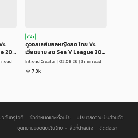
กีฬา
Vs
ดูวอลเลย์บอลหญิงสด ไทย Vs
ue 20…
เวียดนาม สด Sea V League 20…
in read
Intrend Creator
|
02.08.26
| 3 min read
7.3k
่ยวกับทรูไอดี
ข้อกำหนดและเงื่อนไข
นโยบายความเป็นส่วนตัว
จุดหมายยอดนิยมในไทย - สิ่งที่น่าสนใจ
ติดต่อเรา