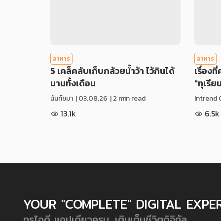
อาหาร
อาหาร
5 เคล็คลับเก็บกล้วยน้ำว้า ไว้กินได้
เรื่องที
นานทั้งเดือน
"ทุเรีย
ฉันท์ชมา
|
03.08.26
| 2 min read
Intrend 
13.1k
6.5k
YOUR "COMPLETE" DIGITAL EXPE
ทรูไอดี แอปเดียวครบ...เติมเต็มชีวิตดิจิทัล