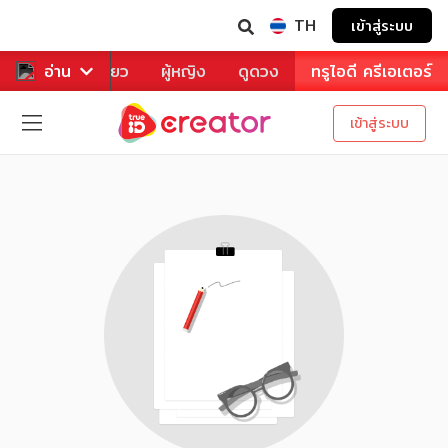
TH
เข้าสู่ระบบ
าหาร
อ่าน
ท่องเที่ยว
ผู้หญิง
ดูดวง
ทรูไอดี ครีเอเตอร์
เข้าสู่ระบบ