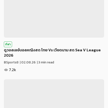
กีฬา
ดูวอลเลย์บอลหญิงสด ไทย Vs เวียดนาม สด Sea V League
2026
BSports8
|
02.08.26
| 3 min read
7.2k