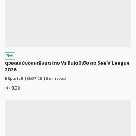
กีฬา
ดูวอลเลย์บอลหญิงสด ไทย Vs อินโดนีเซีย สด Sea V League
2026
BSports8
|
31.07.26
| 3 min read
9.2k