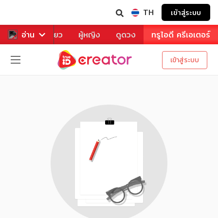
TH
เข้าสู่ระบบ
าหาร
อ่าน
ท่องเที่ยว
ผู้หญิง
ดูดวง
ทรูไอดี ครีเอเตอร์
เข้าสู่ระบบ