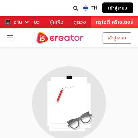
TH
เข้าสู่ระบบ
าหาร
อ่าน
ท่องเที่ยว
ผู้หญิง
ดูดวง
ทรูไอดี ครีเอเตอร์
เข้าสู่ระบบ