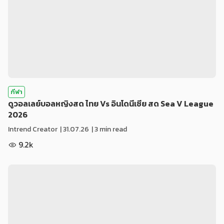
กีฬา
ดูวอลเลย์บอลหญิงสด ไทย Vs อินโดนีเซีย สด Sea V League
2026
Intrend Creator
|
31.07.26
| 3 min read
9.2k