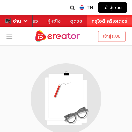
TH
เข้าสู่ระบบ
าหาร
อ่าน
ท่องเที่ยว
ผู้หญิง
ดูดวง
ทรูไอดี ครีเอเตอร์
เข้าสู่ระบบ