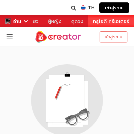
TH
เข้าสู่ระบบ
าหาร
อ่าน
ท่องเที่ยว
ผู้หญิง
ดูดวง
ทรูไอดี ครีเอเตอร์
เข้าสู่ระบบ