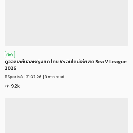
กีฬา
ดูวอลเลย์บอลหญิงสด ไทย Vs อินโดนีเซีย สด Sea V League
2026
BSports8
|
31.07.26
| 3 min read
9.2k