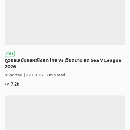
กีฬา
ดูวอลเลย์บอลหญิงสด ไทย Vs เวียดนาม สด Sea V League
2026
BSports8
|
02.08.26
| 3 min read
7.2k