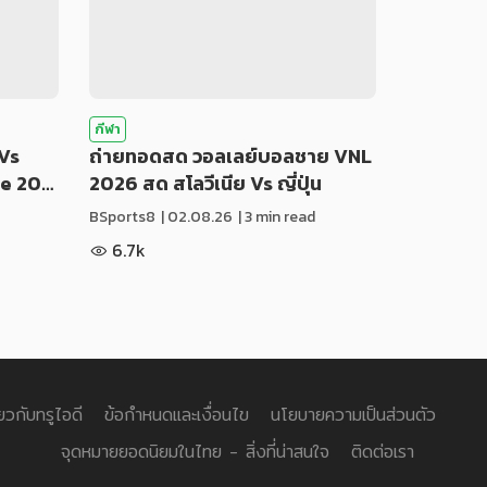
กีฬา
Vs
ถ่ายทอดสด วอลเลย์บอลชาย VNL
ue 20…
2026 สด สโลวีเนีย Vs ญี่ปุ่น
BSports8
|
02.08.26
| 3 min read
6.7k
่ยวกับทรูไอดี
ข้อกำหนดและเงื่อนไข
นโยบายความเป็นส่วนตัว
จุดหมายยอดนิยมในไทย - สิ่งที่น่าสนใจ
ติดต่อเรา