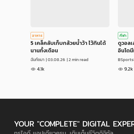
อาหาร
กีฬา
5 เคล็คลับเก็บกล้วยน้ำว้า ไว้กินได้
ดูวอล
นานทั้งเดือน
อินโดน
ฉันท์ชมา
|
03.08.26
| 2 min read
BSports
4.1k
9.2k
YOUR "COMPLETE" DIGITAL EXPE
ทรูไอดี แอปเดียวครบ...เติมเต็มชีวิตดิจิทัล