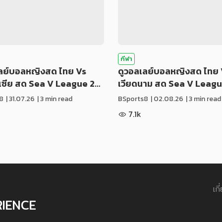
กีฬา
เลย์บอลหญิงสด ไทย Vs
ดูวอลเลย์บอลหญิงสด ไทย 
ีเซีย สด Sea V League 2…
เวียดนาม สด Sea V Leag
8
|
31.07.26
| 3 min read
BSports8
|
02.08.26
| 3 min read
7.1k
เกี
RIENCE