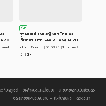
กีฬา
Vs
ดูวอลเลย์บอลหญิงสด ไทย Vs
ue 20…
เวียดนาม สด Sea V League 20…
in read
Intrend Creator
|
02.08.26
| 3 min read
7.3k
่ยวกับทรูไอดี
ข้อกำหนดและเงื่อนไข
นโยบายความเป็นส่วนตัว
จุดหมายยอดนิยมในไทย - สิ่งที่น่าสนใจ
ติดต่อเรา