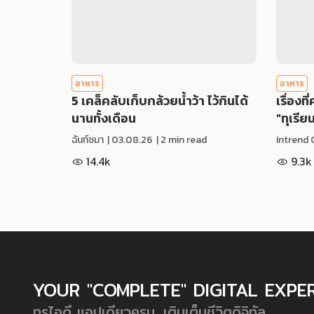
อาหาร
อาหาร
5 เคล็คลับเก็บกล้วยน้ำว้า ไว้กินได้
เรื่องที
นานทั้งเดือน
"ทุเรีย
ฉันท์ชมา
|
03.08.26
| 2 min read
Intrend 
14.4k
9.3k
YOUR "COMPLETE" DIGITAL EXPE
ทรูไอดี แอปเดียวครบ...เติมเต็มชีวิตดิจิทัล