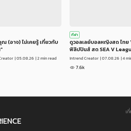
กีฬา
่คุณ (อาจ) ไม่เคยรู้ เกี่ยวกับ
ดูวอลเลย์บอลหญิงสด ไทย 
น"
ฟิลิปปินส์ สด SEA V Leag
Creator
|
05.08.26
| 2 min read
Intrend Creator
|
07.08.26
| 4 m
7.6k
เกี
RIENCE