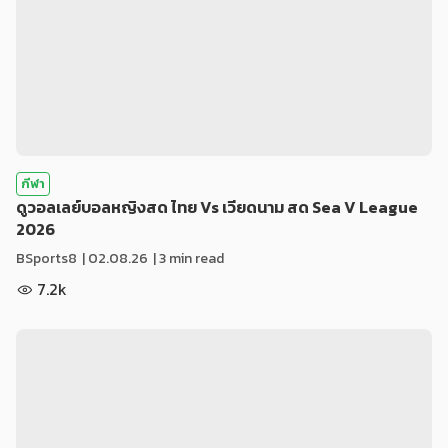
กีฬา
ดูวอลเลย์บอลหญิงสด ไทย Vs เวียดนาม สด Sea V League
2026
BSports8
|
02.08.26
| 3 min read
7.2k