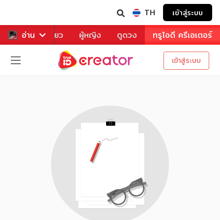
TH
เข้าสู่ระบบ
าหาร
อ่าน
ท่องเที่ยว
ผู้หญิง
ดูดวง
ทรูไอดี ครีเอเตอร์
เข้าสู่ระบบ