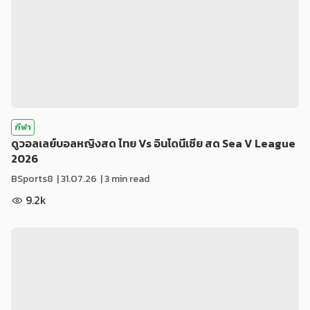
กีฬา
ดูวอลเลย์บอลหญิงสด ไทย Vs อินโดนีเซีย สด Sea V League
2026
BSports8
|
31.07.26
| 3 min read
9.2k