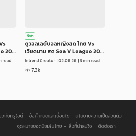
กีฬา
Vs
ดูวอลเลย์บอลหญิงสด ไทย Vs
ue 20…
เวียดนาม สด Sea V League 20…
in read
Intrend Creator
|
02.08.26
| 3 min read
7.3k
่ยวกับทรูไอดี
ข้อกำหนดและเงื่อนไข
นโยบายความเป็นส่วนตัว
จุดหมายยอดนิยมในไทย - สิ่งที่น่าสนใจ
ติดต่อเรา