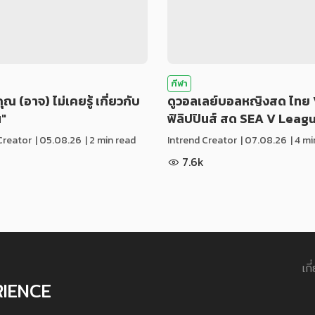
กีฬา
่คุณ (อาจ) ไม่เคยรู้ เกี่ยวกับ
ดูวอลเลย์บอลหญิงสด ไทย 
น"
ฟิลิปปินส์ สด SEA V Leag
Creator
|
05.08.26
| 2 min read
Intrend Creator
|
07.08.26
| 4 m
7.6k
เกี
RIENCE