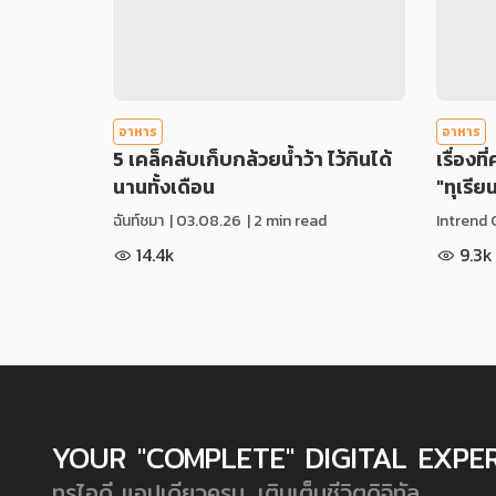
อาหาร
อาหาร
5 เคล็คลับเก็บกล้วยน้ำว้า ไว้กินได้
เรื่องที
นานทั้งเดือน
"ทุเรีย
ฉันท์ชมา
|
03.08.26
| 2 min read
Intrend 
14.4k
9.3k
YOUR "COMPLETE" DIGITAL EXPE
ทรูไอดี แอปเดียวครบ...เติมเต็มชีวิตดิจิทัล