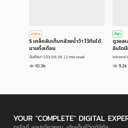
อาหาร
กีฬา
5 เคล็คลับเก็บกล้วยน้ำว้า ไว้กินได้
ดูวอล
นานทั้งเดือน
อินโดน
ฉันท์ชมา
|
03.08.26
| 2 min read
Intrend 
10.3k
9.2k
YOUR "COMPLETE" DIGITAL EXPE
ทรูไอดี แอปเดียวครบ...เติมเต็มชีวิตดิจิทัล