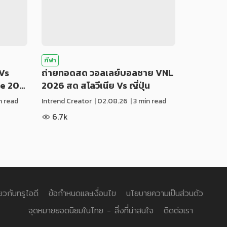
กีฬา
Vs
ถ่ายทอดสด วอลเลย์บอลชาย VNL
ue 20…
2026 สด สโลวีเนีย Vs ญี่ปุ่น
in read
Intrend Creator
|
02.08.26
| 3 min read
6.7k
่ยวกับทรูไอดี
ข้อกำหนดและเงื่อนไข
นโยบายความเป็นส่วนตัว
จุดหมายยอดนิยมในไทย - สิ่งที่น่าสนใจ
ติดต่อเรา