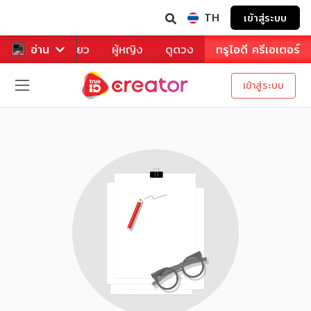
TH
เข้าสู่ระบบ
าหาร
อ่าน
ท่องเที่ยว
ผู้หญิง
ดูดวง
ทรูไอดี ครีเอเตอร์
เข้าสู่ระบบ