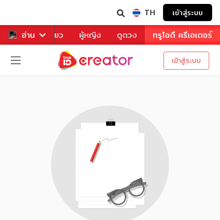
TH
เข้าสู่ระบบ
าหาร
อ่าน
ท่องเที่ยว
ผู้หญิง
ดูดวง
ทรูไอดี ครีเอเตอร์
เข้าสู่ระบบ