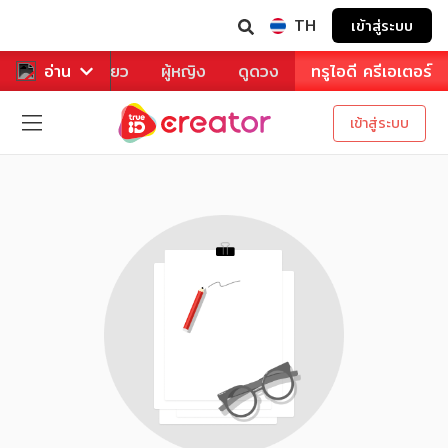
TH
เข้าสู่ระบบ
าหาร
อ่าน
ท่องเที่ยว
ผู้หญิง
ดูดวง
ทรูไอดี ครีเอเตอร์
เข้าสู่ระบบ