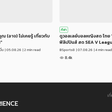
กีฬา
่คุณ (อาจ) ไม่เคยรู้ เกี่ยวกับ
ดูวอลเลย์บอลหญิงสด ไทย 
น"
ฟิลิปปินส์ สด SEA V Leag
ื่น
|
05.08.26
| 2 min read
BSports8
|
07.08.26
| 4 min read
8.4k
เกี
RIENCE