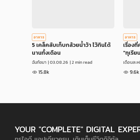
อาหาร
อาหาร
5 เคล็คลับเก็บกล้วยน้ำว้า ไว้กินได้
เรื่องที
นานทั้งเดือน
"ทุเรีย
ฉันท์ชมา
|
03.08.26
| 2 min read
เดือนละหม
15.8k
9.6k
YOUR "COMPLETE" DIGITAL EXPE
ทรูไอดี แอปเดียวครบ...เติมเต็มชีวิตดิจิทัล