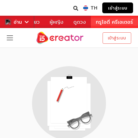
TH
เข้าสู่ระบบ
าหาร
อ่าน
ท่องเที่ยว
ผู้หญิง
ดูดวง
ทรูไอดี ครีเอเตอร์
เข้าสู่ระบบ