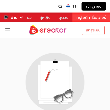
TH
เข้าสู่ระบบ
าหาร
อ่าน
ท่องเที่ยว
ผู้หญิง
ดูดวง
ทรูไอดี ครีเอเตอร์
เข้าสู่ระบบ