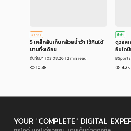
อาหาร
กีฬา
5 เคล็คลับเก็บกล้วยน้ำว้า ไว้กินได้
ดูวอล
นานทั้งเดือน
อินโดน
ฉันท์ชมา
|
03.08.26
| 2 min read
BSports
10.3k
9.2k
YOUR "COMPLETE" DIGITAL EXPE
ทรูไอดี แอปเดียวครบ...เติมเต็มชีวิตดิจิทัล