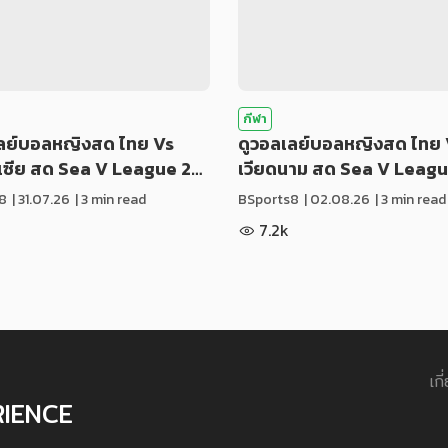
กีฬา
เลย์บอลหญิงสด ไทย Vs
ดูวอลเลย์บอลหญิงสด ไทย 
ีเซีย สด Sea V League 2…
เวียดนาม สด Sea V Leag
8
|
31.07.26
| 3 min read
BSports8
|
02.08.26
| 3 min read
7.2k
เกี
RIENCE