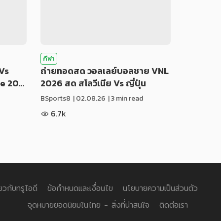
กีฬา
Vs
ถ่ายทอดสด วอลเลย์บอลชาย VNL
ue 20…
2026 สด สโลวีเนีย Vs ญี่ปุ่น
BSports8
|
02.08.26
| 3 min read
6.7k
่ยวกับทรูไอดี
ข้อกำหนดและเงื่อนไข
นโยบายความเป็นส่วนตัว
จุดหมายยอดนิยมในไทย - สิ่งที่น่าสนใจ
ติดต่อเรา