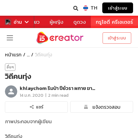
TH
เข้าสู่ระบบ
าหาร
อ่าน
ท่องเที่ยว
ผู้หญิง
ดูดวง
ทรูไอดี ครีเอเตอร์
เข้าสู่ระบบ
หน้าแรก
วิถีคนทุ่ง
...
อื่นๆ
วิถีคนทุ่ง
khlaychom ริมป่า ปีย์วรา ผกาย ฆายณีย์ คิมโบชุก
|
14 ม.ค. 2020
2 min read
แจ้งตรวจสอบ
แชร์
ภาพประกอบจากผู้เขียน
วิถีคนทุ่ง