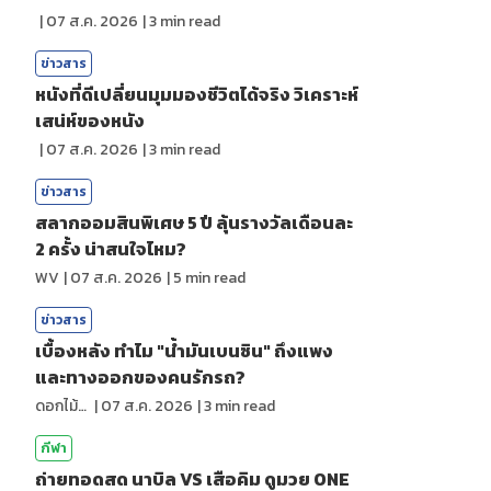
|
07 ส.ค. 2026
|
3
min read
ข่าวสาร
หนังที่ดีเปลี่ยนมุมมองชีวิตได้จริง วิเคราะห์
เสน่ห์ของหนัง
|
07 ส.ค. 2026
|
3
min read
ข่าวสาร
สลากออมสินพิเศษ 5 ปี ลุ้นรางวัลเดือนละ
2 ครั้ง น่าสนใจไหม?
WV
|
07 ส.ค. 2026
|
5
min read
ข่าวสาร
เบื้องหลัง ทำไม "น้ำมันเบนซิน" ถึงแพง
และทางออกของคนรักรถ?
ดอกไม้กับสายน้ำ
|
07 ส.ค. 2026
|
3
min read
กีฬา
ถ่ายทอดสด นาบิล VS เสือคิม ดูมวย ONE