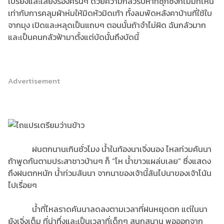
เปรี้ยงและเสียงร้องครืนๆ ด้วยความกลัวรีบหาที่ซุกซึ่งก็ไม่มีที่ไหน
เท่ากับการคลุมผ้าห่มให้มิดหัวมิดเท้า ทั้งลมพัดหลังคาบ้านที่ใช้ใบ
จากมุง เปิดและหลุดเป็นแถบๆ ตอนนั้นถ้าจำไม่ผิด ฉันกลัวมาก
และเป็นคนกลัวฟ้ามาตั้งแต่บัดนั้นถึงบัดนี้
Advertisement
ฝนตกนานเกินชั่วโมง น้ำในท้องนาเจิ่งนอง ไหลท่วมคันนา
ถ้าพูดกันตามประสาชาวบ้านๆ ก็ “โห น้ำขาวแผล่บเลย” ซึ่งแสดง
ถึงฝนตกหนัก น้ำท่วมล้นนา จากนาของเจ้านี้ล้นไปนาของเจ้าโน้น
ไปเรื่อยๆ
น้ำที่ไหลราดคันนาลดลงตามเวลาที่ฝนหยุดตก แต่ในนา
ยังเจิ่งเต็ม ที่น่าทึ่งและเป็นเวลาที่เด็กๆ สนุกสนาน พอออกจาก