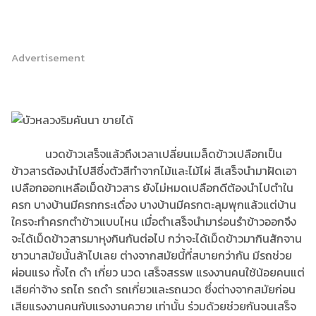
Advertisement
นวดข้าวเสร็จแล้วถึงเวลาเปลี่ยนเมล็ดข้าวเปลือกเป็น
ข้าวสารต้องนำไปสีซึ่งตัวสีทำจากไม้และไม้ไผ่ สีเสร็จนำมาฝัดเอา
เปลือกออกเหลือเม็ดข้าวสาร ยังไม่หมดเปลือกดีต้องนำไปตำใน
ครก บางบ้านมีครกกระเดื่อง บางบ้านมีครกตะลุมพุกแล้วแต่บ้าน
ใครจะทำครกตำข้าวแบบไหน เมื่อตำเสร็จนำมาร่อนรำข้าวออกจึง
จะได้เม็ดข้าวสารมาหุงกินกันต่อไป กว่าจะได้เม็ดข้าวมากินสักจาน
ชาวนาสมัยนั้นล้าไปเลย ต่างจากสมัยนี้ที่สบายกว่ากัน มีรถช่วย
ผ่อนแรง ทั้งไถ ดำ เกี่ยว นวด เสร็จสรรพ แรงงานคนใช้น้อยคนแต่
เสียค่าจ้าง รถไถ รถดำ รถเกี่ยวและรถนวด ซึ่งต่างจากสมัยก่อน
เสียแรงงานคนกับแรงงานควาย เท่านั้น ร่วมด้วยช่วยกันจนเสร็จ