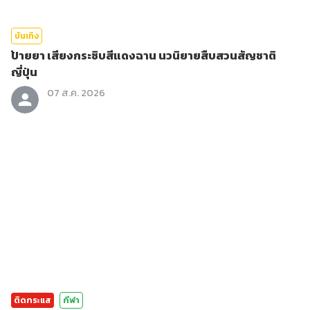
บันเทิง
ป้ายยา เสียงกระซิบสีแดงฉาน นวนิยายสืบสวนสัญชาติ
ญี่ปุ่น
07 ส.ค. 2026
ติดกระแส
กีฬา