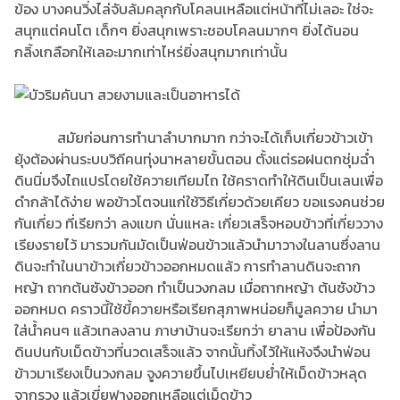
ข้อง บางคนวิ่งไล่จับล้มคลุกกับโคลนเหลือแต่หน้าที่ไม่เลอะ ใช่จะ
สนุกแต่คนโต เด็กๆ ยิ่งสนุกเพราะชอบโคลนมากๆ ยิ่งได้นอน
กลิ้งเกลือกให้เลอะมากเท่าไหร่ยิ่งสนุกมากเท่านั้น
สมัยก่อนการทำนาลำบากมาก กว่าจะได้เก็บเกี่ยวข้าวเข้า
ยุ้งต้องผ่านระบบวิถีคนทุ่งนาหลายขั้นตอน ตั้งแต่รอฝนตกชุ่มฉ่ำ
ดินนิ่มจึงไถแปรโดยใช้ควายเทียมไถ ใช้คราดทำให้ดินเป็นเลนเพื่อ
ดำกล้าได้ง่าย พอข้าวโตจนแก่ใช้วิธีเกี่ยวด้วยเคียว ขอแรงคนช่วย
กันเกี่ยว ที่เรียกว่า ลงแขก นั่นแหละ เกี่ยวเสร็จหอบข้าวที่เกี่ยววาง
เรียงรายไว้ มารวมกันมัดเป็นฟ่อนข้าวแล้วนำมาวางในลานซึ่งลาน
ดินจะทำในนาข้าวเกี่ยวข้าวออกหมดแล้ว การทำลานดินจะถาก
หญ้า ถากต้นซังข้าวออก ทำเป็นวงกลม เมื่อถากหญ้า ต้นซังข้าว
ออกหมด คราวนี้ใช้ขี้ควายหรือเรียกสุภาพหน่อยก็มูลควาย นำมา
ใส่น้ำคนๆ แล้วเทลงลาน ภาษาบ้านจะเรียกว่า ยาลาน เพื่อป้องกัน
ดินปนกับเม็ดข้าวที่นวดเสร็จแล้ว จากนั้นทิ้งไว้ให้แห้งจึงนำฟ่อน
ข้าวมาเรียงเป็นวงกลม จูงควายขึ้นไปเหยียบย่ำให้เม็ดข้าวหลุด
จากรวง แล้วเขี่ยฟางออกเหลือแต่เม็ดข้าว