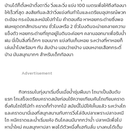
บ้านได้ก็ตั้งหน้าตั้งตาวิ่ง วิ่งและวิ่ง แข่ง 100 เมตรเพื่อให้ถึงท้องนา
ให้เร็วที่สุด สงสัยกันละสิว่าวิ่งแข่งกันทำไมและเตรียมอุปกรณ์พวก
ตะข้อง กระเป๋งและหม้อไปทำไม คำตอบคือ หาหอยกระต่ายซึ่งพอ
ฝนหยุดตกสักประมาณ ชั่วโมงหรือ 2 ชั่วโมงดินจะน่ายคลายความ
แข็งตัว หอยกระต่ายที่ซุกอยู่ในดินจะค่อยๆ คลานออกมาเพื่อรับน้ำ
ฝน นี่เป็นสิ่งที่เด็กๆ ชอบมาก แข่งกันเก็บหอย ระหว่างที่หาหอยก็
เล่นน้ำไปพร้อมๆ กัน ล้มบ้าง นอนว่ายบ้าง นอนหงายเสือกกระดี่
บ้าง มันสนุกมากๆ สำหรับเด็กท้องนา
Advertisement
กิจกรรมในทุ่งนาเริ่มขึ้นเมื่อน้ำชุ่มผืนนา ไถนาเป็นอันดับ
แรก ไถเสร็จเตรียมคราดสมัยก่อนใช้ควายเทียมคันไถเทียมคราด
ซึ่งคันไถใช้ไม้ทำ คราดก็ทำจากไม้ สมัยนี้ไม่มีให้เห็นแล้ว ระหว่างไถ
และคราดนานี่เองที่สนุกสนานกับการวิ่งไล่จับปลาเพราะปลาจะหนี
ไถ หนีคราดและน้ำเริ่มแห้ง ดินโคลนมีมากกว่าน้ำ ปลาหนีเพื่อไป
หาน้ำใหม่ คนสนุกหาปลา พอได้ตัวหนึ่งก็เฮกันลั่น บางคนได้เต็ม