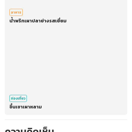
อาหาร
น้ำพริกเผาปลาย่างรสเยี่ยม
ท่องเที่ยว
ขึ้นเขาเผาหลาม
ความคิดเห็น