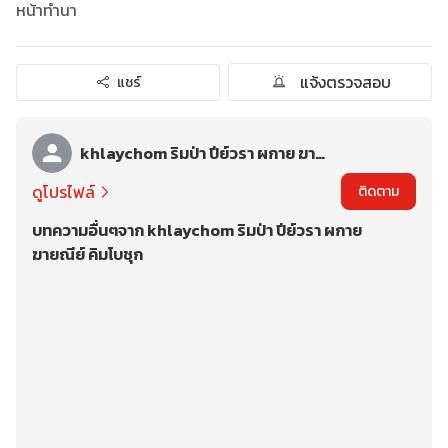
หน้าทำนา
แจ้งตรวจสอบ
แชร์
khlaychom ริมป่า ปีย์วรา ผกาย ฆายณีย์ คิมโบชุก
ดูโปรไฟล์
ติดตาม
บทความอื่นๆจาก khlaychom ริมป่า ปีย์วรา ผกาย
ฆายณีย์ คิมโบชุก