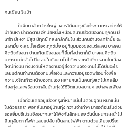
คนเขียน ริมป่า
ในผืนนาอันกว้างใหญ่ วงจรวิถีคนทุ่งมีอะไรหลายๆ อย่างให้
น่าค้นหา น่าติดตาม อีกนัยหนึ่งเหมือนสนามชีวิตของคนทุกคน มี
เศร้า มีเหงา มีสุข มีทุกข์ คละเคล้ากันไป ส่วนคนอ่านจะเศร้ามั้ย จะ
เหงามั้ย จะสุขมั้ยหรือจะทุกข์มั้ย อยู่ที่มุมมองของแต่ละคน บางคน
คิดถึงท้องนา บ้านเกิดเมืองนอนก็ยิ้มทั้งน้ำตาก็มี บางคนคิดถึง
มากๆ แต่กลับไปวิ่งเล่นในท้องนาไม่ได้เพราะหน้าที่การงานในเมือง
ใหญ่ทั้งบีบ ทั้งบังคับให้ต้องทนอยู่ซึ่งความจริง งานไม่ได้บีบอะไร
เลยแต่คนทำงานต้องทนเพื่อเงินและความอยู่รอดพร้อมทั้งเพื่อ
ความเจริญก้าวหน้าของตนเอง หลายคนเป็นคนทุ่งแต่ไม่เคยลืม
ท้องทุ่งและพร้อมจะกลับบ้านทุ่งใช้ชีวิตแบบสบายๆ อย่างพอเพียง
เมื่อก่อนเคยอยู่เมืองกรุงที่หนาแน่นไปด้วยผู้คน หนาแน่น
ไปด้วยรถรา พอกลับมาอยู่บ้านทุ่ง ความจำเก่าๆ มารอต้อนรับด้วย
รอยยิ้มปรีเปรมจึงอยากเล่าให้ฟังกันสักหน่อย วันนั้นฝนกระหน่ำไม่
ลืมหูลืมตา ทั้งฟ้าแลบแปล๊บ เป็นสายไฟฟ้า ตามด้วยเสียงเปรี้ยะ