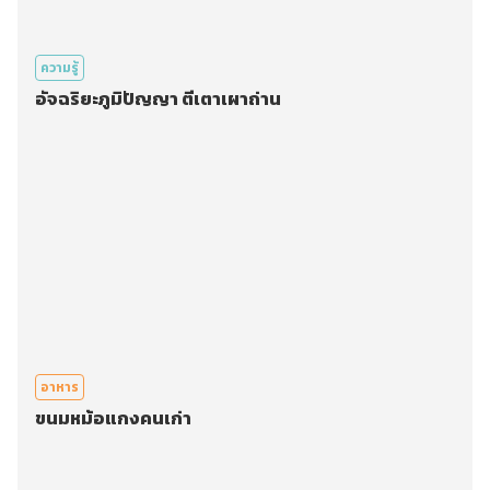
ความรู้
อัจฉริยะภูมิปัญญา ตีเตาเผาถ่าน
อาหาร
ขนมหม้อแกงคนเก่า