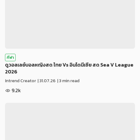
กีฬา
ดูวอลเลย์บอลหญิงสด ไทย Vs อินโดนีเซีย สด Sea V League
2026
Intrend Creator
|
31.07.26
| 3 min read
9.2k