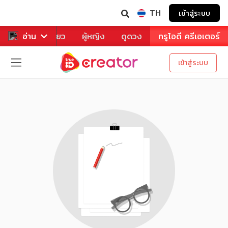
TH
เข้าสู่ระบบ
าหาร
อ่าน
ท่องเที่ยว
ผู้หญิง
ดูดวง
ทรูไอดี ครีเอเตอร์
เข้าสู่ระบบ