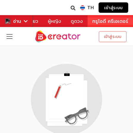
TH
เข้าสู่ระบบ
าหาร
อ่าน
ท่องเที่ยว
ผู้หญิง
ดูดวง
ทรูไอดี ครีเอเตอร์
เข้าสู่ระบบ