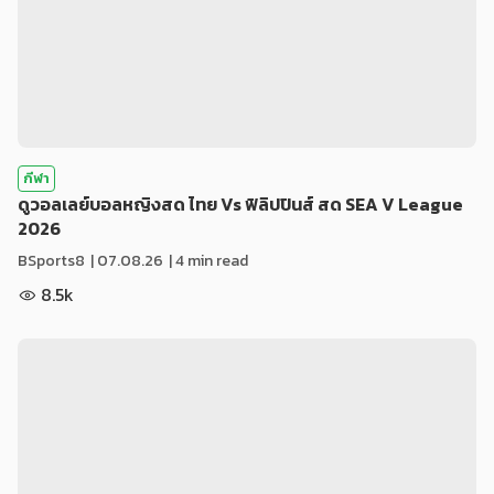
กีฬา
ดูวอลเลย์บอลหญิงสด ไทย Vs ฟิลิปปินส์ สด SEA V League
2026
BSports8
|
07.08.26
| 4 min read
8.5k