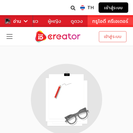
TH
เข้าสู่ระบบ
าหาร
อ่าน
ท่องเที่ยว
ผู้หญิง
ดูดวง
ทรูไอดี ครีเอเตอร์
เข้าสู่ระบบ