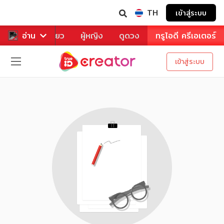
TH
เข้าสู่ระบบ
าหาร
อ่าน
ท่องเที่ยว
ผู้หญิง
ดูดวง
ทรูไอดี ครีเอเตอร์
เข้าสู่ระบบ