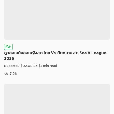
กีฬา
ดูวอลเลย์บอลหญิงสด ไทย Vs เวียดนาม สด Sea V League
2026
BSports8
|
02.08.26
| 3 min read
7.2k