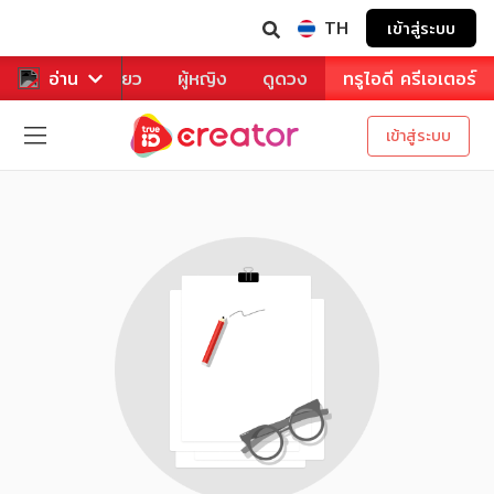
TH
เข้าสู่ระบบ
าหาร
อ่าน
ท่องเที่ยว
ผู้หญิง
ดูดวง
ทรูไอดี ครีเอเตอร์
เข้าสู่ระบบ