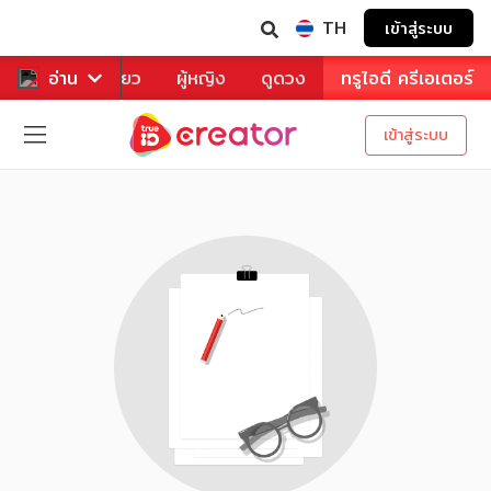
TH
เข้าสู่ระบบ
าหาร
อ่าน
ท่องเที่ยว
ผู้หญิง
ดูดวง
ทรูไอดี ครีเอเตอร์
เข้าสู่ระบบ