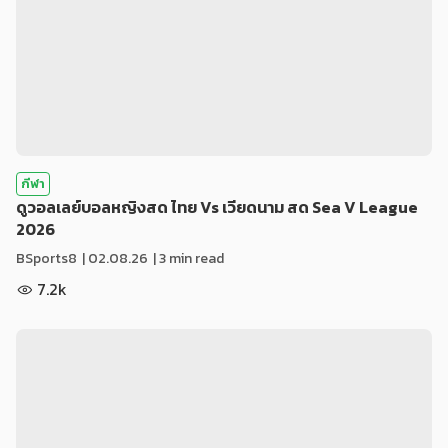
กีฬา
ดูวอลเลย์บอลหญิงสด ไทย Vs เวียดนาม สด Sea V League
2026
BSports8
|
02.08.26
| 3 min read
7.2k