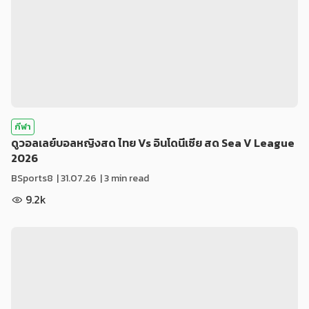
กีฬา
ดูวอลเลย์บอลหญิงสด ไทย Vs อินโดนีเซีย สด Sea V League
2026
BSports8
|
31.07.26
| 3 min read
9.2k