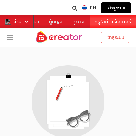
TH
เข้าสู่ระบบ
าหาร
อ่าน
ท่องเที่ยว
ผู้หญิง
ดูดวง
ทรูไอดี ครีเอเตอร์
เข้าสู่ระบบ