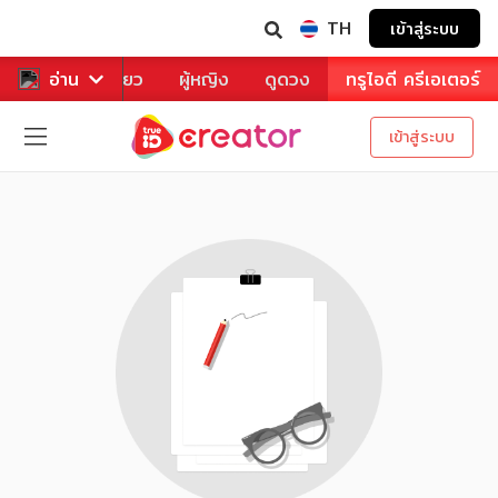
TH
เข้าสู่ระบบ
าหาร
อ่าน
ท่องเที่ยว
ผู้หญิง
ดูดวง
ทรูไอดี ครีเอเตอร์
เข้าสู่ระบบ