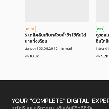
อาหาร
กีฬา
5 เคล็คลับเก็บกล้วยน้ำว้า ไว้กินได้
ดูวอล
นานทั้งเดือน
อินโดน
ฉันท์ชมา
|
03.08.26
| 2 min read
Intrend 
10.3k
9.2k
YOUR "COMPLETE" DIGITAL EXPE
ทรูไอดี แอปเดียวครบ...เติมเต็มชีวิตดิจิทัล