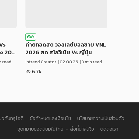
กีฬา
Vs
ถ่ายทอดสด วอลเลย์บอลชาย VNL
ue 20…
2026 สด สโลวีเนีย Vs ญี่ปุ่น
in read
Intrend Creator
|
02.08.26
| 3 min read
6.7k
่ยวกับทรูไอดี
ข้อกำหนดและเงื่อนไข
นโยบายความเป็นส่วนตัว
จุดหมายยอดนิยมในไทย - สิ่งที่น่าสนใจ
ติดต่อเรา