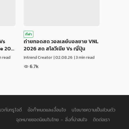
กีฬา
Vs
ถ่ายทอดสด วอลเลย์บอลชาย VNL
ue 20…
2026 สด สโลวีเนีย Vs ญี่ปุ่น
in read
Intrend Creator
|
02.08.26
| 3 min read
6.7k
่ยวกับทรูไอดี
ข้อกำหนดและเงื่อนไข
นโยบายความเป็นส่วนตัว
จุดหมายยอดนิยมในไทย - สิ่งที่น่าสนใจ
ติดต่อเรา