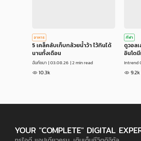
อาหาร
กีฬา
5 เคล็คลับเก็บกล้วยน้ำว้า ไว้กินได้
ดูวอล
นานทั้งเดือน
อินโดน
ฉันท์ชมา
|
03.08.26
| 2 min read
Intrend 
10.3k
9.2k
YOUR "COMPLETE" DIGITAL EXPE
ทรูไอดี แอปเดียวครบ...เติมเต็มชีวิตดิจิทัล