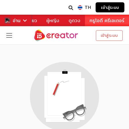
TH
เข้าสู่ระบบ
าหาร
อ่าน
ท่องเที่ยว
ผู้หญิง
ดูดวง
ทรูไอดี ครีเอเตอร์
เข้าสู่ระบบ