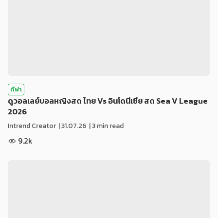
กีฬา
ดูวอลเลย์บอลหญิงสด ไทย Vs อินโดนีเซีย สด Sea V League
2026
Intrend Creator
|
31.07.26
| 3 min read
9.2k