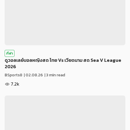
กีฬา
ดูวอลเลย์บอลหญิงสด ไทย Vs เวียดนาม สด Sea V League
2026
BSports8
|
02.08.26
| 3 min read
7.2k