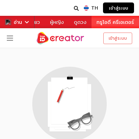
TH
เข้าสู่ระบบ
าหาร
อ่าน
ท่องเที่ยว
ผู้หญิง
ดูดวง
ทรูไอดี ครีเอเตอร์
เข้าสู่ระบบ