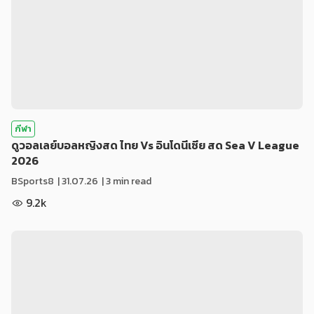
กีฬา
ดูวอลเลย์บอลหญิงสด ไทย Vs อินโดนีเซีย สด Sea V League
2026
BSports8
|
31.07.26
| 3 min read
9.2k