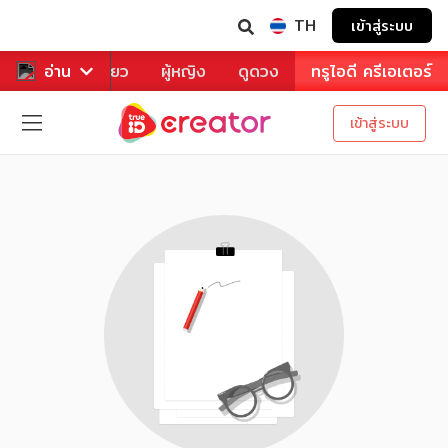
TH
เข้าสู่ระบบ
าหาร
อ่าน
ท่องเที่ยว
ผู้หญิง
ดูดวง
ทรูไอดี ครีเอเตอร์
เข้าสู่ระบบ