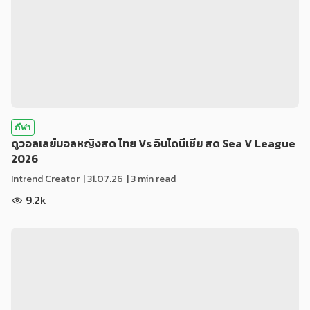
กีฬา
ดูวอลเลย์บอลหญิงสด ไทย Vs อินโดนีเซีย สด Sea V League
2026
Intrend Creator
|
31.07.26
| 3 min read
9.2k