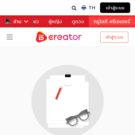
TH
เข้าสู่ระบบ
าหาร
อ่าน
ท่องเที่ยว
ผู้หญิง
ดูดวง
ทรูไอดี ครีเอเตอร์
เข้าสู่ระบบ