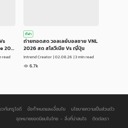
กีฬา
Vs
ถ่ายทอดสด วอลเลย์บอลชาย VNL
ue 20…
2026 สด สโลวีเนีย Vs ญี่ปุ่น
in read
Intrend Creator
|
02.08.26
| 3 min read
6.7k
่ยวกับทรูไอดี
ข้อกำหนดและเงื่อนไข
นโยบายความเป็นส่วนตัว
จุดหมายยอดนิยมในไทย - สิ่งที่น่าสนใจ
ติดต่อเรา