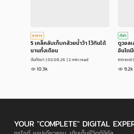
อาหาร
กีฬา
5 เคล็คลับเก็บกล้วยน้ำว้า ไว้กินได้
ดูวอล
นานทั้งเดือน
อินโดน
ฉันท์ชมา
|
03.08.26
| 2 min read
Intrend 
10.3k
9.2k
YOUR "COMPLETE" DIGITAL EXPE
ทรูไอดี แอปเดียวครบ...เติมเต็มชีวิตดิจิทัล