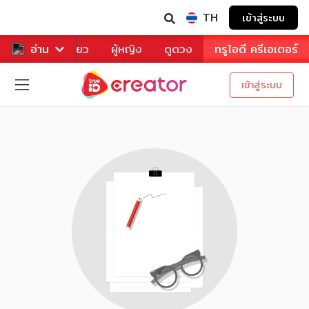
TH
เข้าสู่ระบบ
าหาร
อ่าน
ท่องเที่ยว
ผู้หญิง
ดูดวง
ทรูไอดี ครีเอเตอร์
เข้าสู่ระบบ