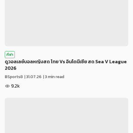
กีฬา
ดูวอลเลย์บอลหญิงสด ไทย Vs อินโดนีเซีย สด Sea V League
2026
BSports8
|
31.07.26
| 3 min read
9.2k