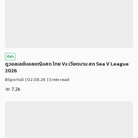
กีฬา
ดูวอลเลย์บอลหญิงสด ไทย Vs เวียดนาม สด Sea V League
2026
BSports8
|
02.08.26
| 3 min read
7.2k