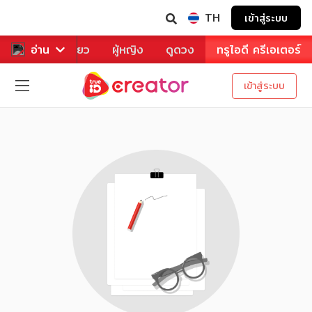
TH
เข้าสู่ระบบ
าหาร
อ่าน
ท่องเที่ยว
ผู้หญิง
ดูดวง
ทรูไอดี ครีเอเตอร์
เข้าสู่ระบบ