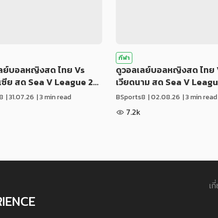
กีฬา
เลย์บอลหญิงสด ไทย Vs
ดูวอลเลย์บอลหญิงสด ไทย 
ีเซีย สด Sea V League 2…
เวียดนาม สด Sea V Leag
8
|
31.07.26
| 3 min read
BSports8
|
02.08.26
| 3 min read
7.2k
เกี
RIENCE