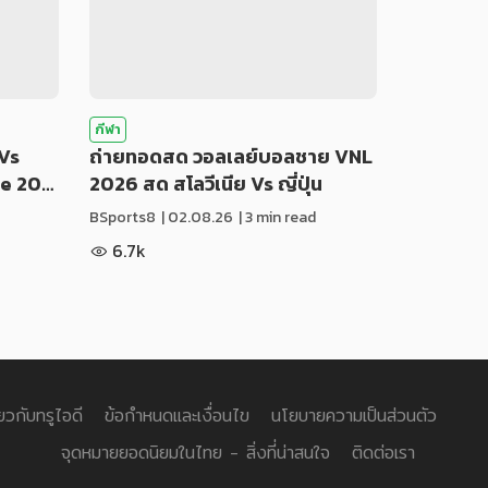
กีฬา
Vs
ถ่ายทอดสด วอลเลย์บอลชาย VNL
ue 20…
2026 สด สโลวีเนีย Vs ญี่ปุ่น
BSports8
|
02.08.26
| 3 min read
6.7k
่ยวกับทรูไอดี
ข้อกำหนดและเงื่อนไข
นโยบายความเป็นส่วนตัว
จุดหมายยอดนิยมในไทย - สิ่งที่น่าสนใจ
ติดต่อเรา