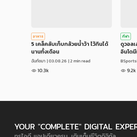
อาหาร
กีฬา
5 เคล็คลับเก็บกล้วยน้ำว้า ไว้กินได้
ดูวอล
นานทั้งเดือน
อินโดน
ฉันท์ชมา
|
03.08.26
| 2 min read
BSports
10.3k
9.2k
YOUR "COMPLETE" DIGITAL EXPE
ทรูไอดี แอปเดียวครบ...เติมเต็มชีวิตดิจิทัล