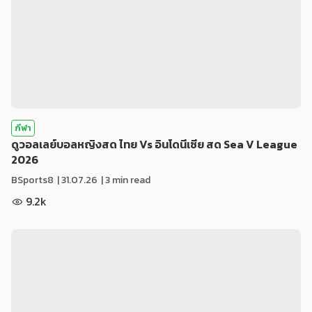
กีฬา
ดูวอลเลย์บอลหญิงสด ไทย Vs อินโดนีเซีย สด Sea V League
2026
BSports8
|
31.07.26
| 3 min read
9.2k