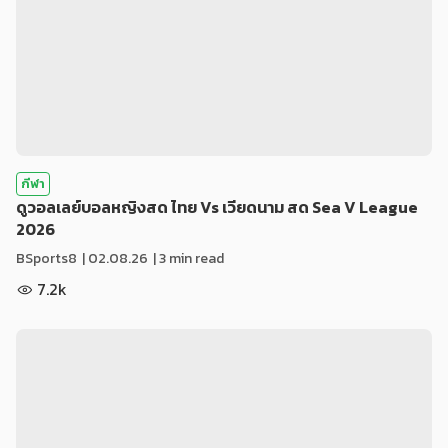
กีฬา
ดูวอลเลย์บอลหญิงสด ไทย Vs เวียดนาม สด Sea V League
2026
BSports8
|
02.08.26
| 3 min read
7.2k