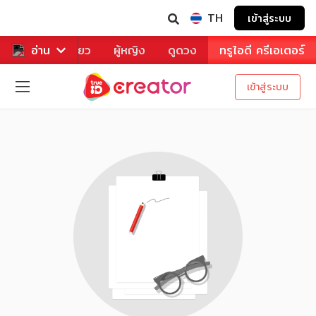
TH
เข้าสู่ระบบ
าหาร
อ่าน
ท่องเที่ยว
ผู้หญิง
ดูดวง
ทรูไอดี ครีเอเตอร์
เข้าสู่ระบบ