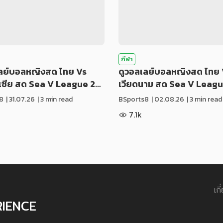
กีฬา
เลย์บอลหญิงสด ไทย Vs
ดูวอลเลย์บอลหญิงสด ไทย 
ีเซีย สด Sea V League 2…
เวียดนาม สด Sea V Leag
8
|
31.07.26
| 3 min read
BSports8
|
02.08.26
| 3 min read
7.1k
เกี
RIENCE