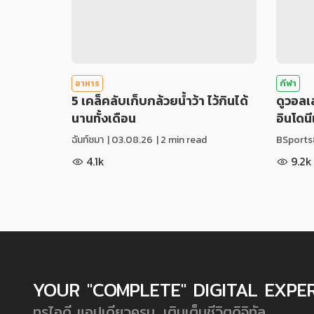
อาหาร
กีฬา
5 เคล็คลับเก็บกล้วยน้ำว้า ไว้กินได้
ดูวอล
นานทั้งเดือน
อินโดน
ฉันท์ชมา
|
03.08.26
| 2 min read
BSports
4.1k
9.2k
YOUR "COMPLETE" DIGITAL EXPE
ทรูไอดี แอปเดียวครบ...เติมเต็มชีวิตดิจิทัล