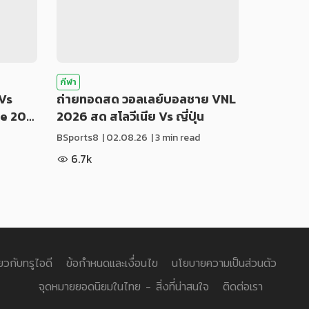
กีฬา
Vs
ถ่ายทอดสด วอลเลย์บอลชาย VNL
ue 20…
2026 สด สโลวีเนีย Vs ญี่ปุ่น
BSports8
|
02.08.26
| 3 min read
6.7k
่ยวกับทรูไอดี
ข้อกำหนดและเงื่อนไข
นโยบายความเป็นส่วนตัว
จุดหมายยอดนิยมในไทย - สิ่งที่น่าสนใจ
ติดต่อเรา