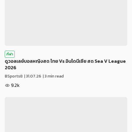
กีฬา
ดูวอลเลย์บอลหญิงสด ไทย Vs อินโดนีเซีย สด Sea V League
2026
BSports8
|
31.07.26
| 3 min read
9.2k