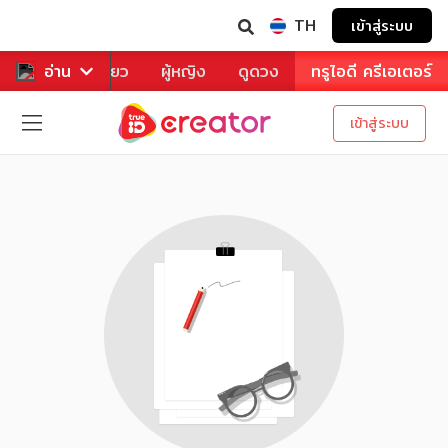
TH
เข้าสู่ระบบ
าหาร
อ่าน
ท่องเที่ยว
ผู้หญิง
ดูดวง
ทรูไอดี ครีเอเตอร์
เข้าสู่ระบบ