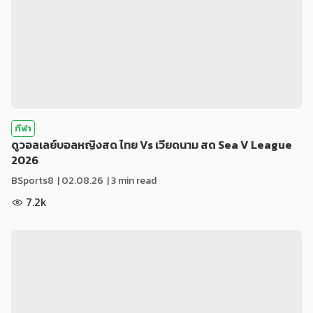
กีฬา
ดูวอลเลย์บอลหญิงสด ไทย Vs เวียดนาม สด Sea V League
2026
BSports8
|
02.08.26
| 3 min read
7.2k