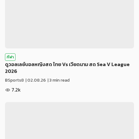
กีฬา
ดูวอลเลย์บอลหญิงสด ไทย Vs เวียดนาม สด Sea V League
2026
BSports8
|
02.08.26
| 3 min read
7.2k