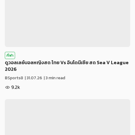
กีฬา
ดูวอลเลย์บอลหญิงสด ไทย Vs อินโดนีเซีย สด Sea V League
2026
BSports8
|
31.07.26
| 3 min read
9.2k