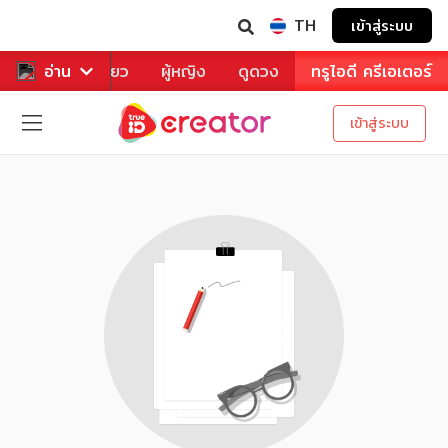
TH
เข้าสู่ระบบ
าหาร
อ่าน
ท่องเที่ยว
ผู้หญิง
ดูดวง
ทรูไอดี ครีเอเตอร์
เข้าสู่ระบบ