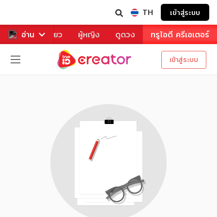
TH
เข้าสู่ระบบ
าหาร
อ่าน
ท่องเที่ยว
ผู้หญิง
ดูดวง
ทรูไอดี ครีเอเตอร์
เข้าสู่ระบบ