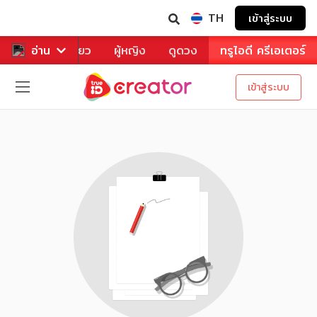
TH
เข้าสู่ระบบ
าหาร
อ่าน
ท่องเที่ยว
ผู้หญิง
ดูดวง
ทรูไอดี ครีเอเตอร์
เข้าสู่ระบบ