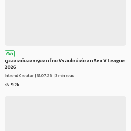
กีฬา
ดูวอลเลย์บอลหญิงสด ไทย Vs อินโดนีเซีย สด Sea V League
2026
Intrend Creator
|
31.07.26
| 3 min read
9.2k