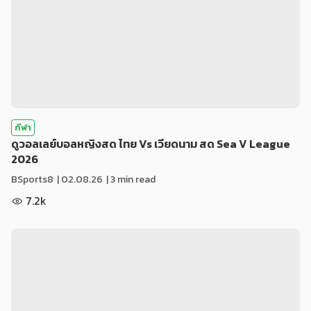
กีฬา
ดูวอลเลย์บอลหญิงสด ไทย Vs เวียดนาม สด Sea V League
2026
BSports8
|
02.08.26
| 3 min read
7.2k