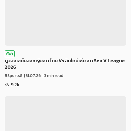
กีฬา
ดูวอลเลย์บอลหญิงสด ไทย Vs อินโดนีเซีย สด Sea V League
2026
BSports8
|
31.07.26
| 3 min read
9.2k