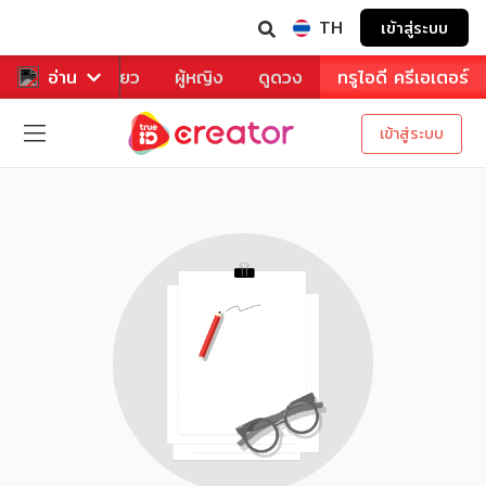
TH
เข้าสู่ระบบ
าหาร
อ่าน
ท่องเที่ยว
ผู้หญิง
ดูดวง
ทรูไอดี ครีเอเตอร์
เข้าสู่ระบบ