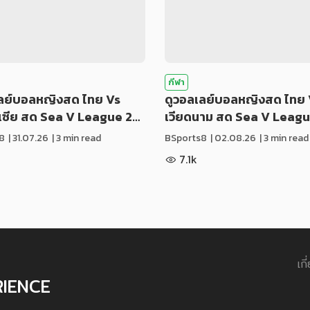
กีฬา
เลย์บอลหญิงสด ไทย Vs
ดูวอลเลย์บอลหญิงสด ไทย 
ีเซีย สด Sea V League 2…
เวียดนาม สด Sea V Leag
8
|
31.07.26
| 3 min read
BSports8
|
02.08.26
| 3 min read
7.1k
เกี
RIENCE