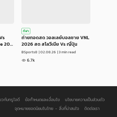
กีฬา
Vs
ถ่ายทอดสด วอลเลย์บอลชาย VNL
ue 20…
2026 สด สโลวีเนีย Vs ญี่ปุ่น
BSports8
|
02.08.26
| 3 min read
6.7k
่ยวกับทรูไอดี
ข้อกำหนดและเงื่อนไข
นโยบายความเป็นส่วนตัว
จุดหมายยอดนิยมในไทย - สิ่งที่น่าสนใจ
ติดต่อเรา