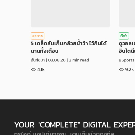
อาหาร
กีฬา
5 เคล็คลับเก็บกล้วยน้ำว้า ไว้กินได้
ดูวอล
นานทั้งเดือน
อินโดน
ฉันท์ชมา
|
03.08.26
| 2 min read
BSports
4.1k
9.2k
YOUR "COMPLETE" DIGITAL EXPE
ทรูไอดี แอปเดียวครบ...เติมเต็มชีวิตดิจิทัล