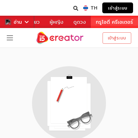
TH
เข้าสู่ระบบ
าหาร
อ่าน
ท่องเที่ยว
ผู้หญิง
ดูดวง
ทรูไอดี ครีเอเตอร์
เข้าสู่ระบบ