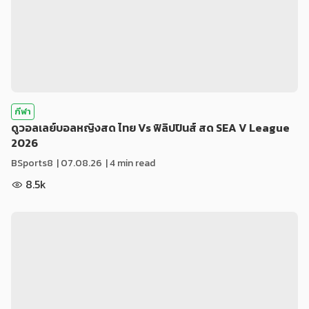
กีฬา
ดูวอลเลย์บอลหญิงสด ไทย Vs ฟิลิปปินส์ สด SEA V League
2026
BSports8
|
07.08.26
| 4 min read
8.5k