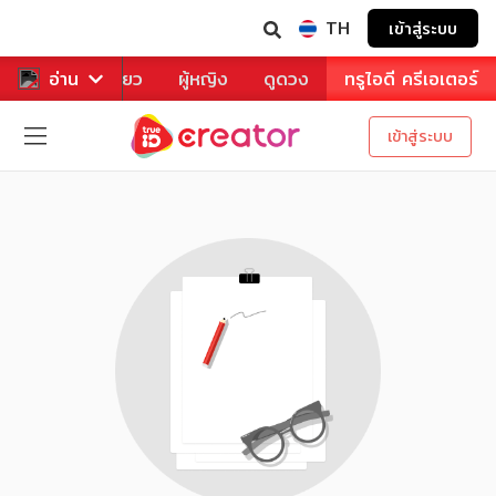
TH
เข้าสู่ระบบ
าหาร
อ่าน
ท่องเที่ยว
ผู้หญิง
ดูดวง
ทรูไอดี ครีเอเตอร์
เข้าสู่ระบบ