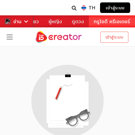
TH
เข้าสู่ระบบ
าหาร
อ่าน
ท่องเที่ยว
ผู้หญิง
ดูดวง
ทรูไอดี ครีเอเตอร์
เข้าสู่ระบบ