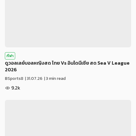
กีฬา
ดูวอลเลย์บอลหญิงสด ไทย Vs อินโดนีเซีย สด Sea V League
2026
BSports8
|
31.07.26
| 3 min read
9.2k