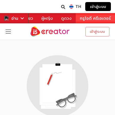
TH
เข้าสู่ระบบ
าหาร
อ่าน
ท่องเที่ยว
ผู้หญิง
ดูดวง
ทรูไอดี ครีเอเตอร์
เข้าสู่ระบบ