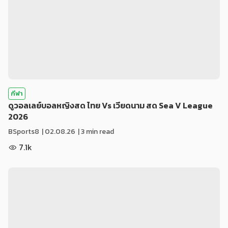
กีฬา
ดูวอลเลย์บอลหญิงสด ไทย Vs เวียดนาม สด Sea V League
2026
BSports8
|
02.08.26
| 3 min read
7.1k