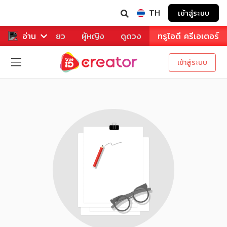
TH
เข้าสู่ระบบ
าหาร
อ่าน
ท่องเที่ยว
ผู้หญิง
ดูดวง
ทรูไอดี ครีเอเตอร์
เข้าสู่ระบบ